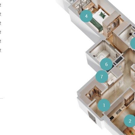
2
2
4
2
2
2
2
6
7
1
2