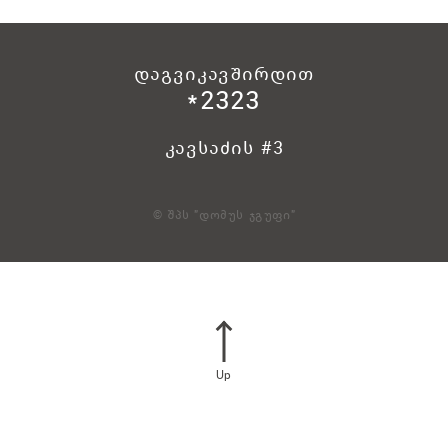
დაგვიკავშირდით
*2323
კავსაძის #3
© შპს "დომუს ჯგუფი"
Up